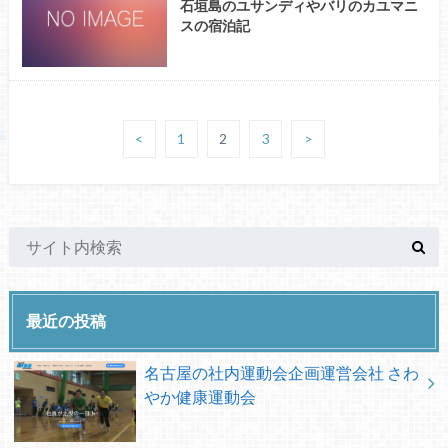
石垣島のユサンディやバリのカユマニ
スの宿泊記
<
1
2
3
>
最近の投稿
名古屋の社内運動会企画運営会社 さわ
やか健康運動会